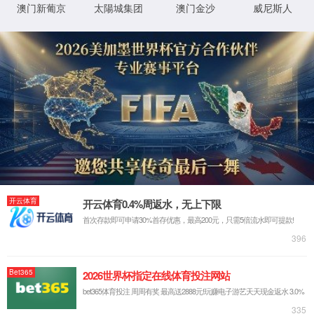
联系我们
English
7790CNM必发集团是一家专注于各类型紫外线吸收剂、受阻胺
光稳定剂和防晒剂的生产企业。公司位于福建省邵武市，占地
480亩，有员工600余名。公司核心团队深耕产品生产研发三十
年，先后荣获国家级高新技术企业和国家级专精特新“小巨人”企
业，通过了ISO9001、14001、45001、50001认证。公司产品销
售由全资子公司杭州帝盛进出口有限公司负责。
公司新闻
行业新闻
[2025/12/04]
见证创新，链接未来 | CHINACOAT
2025圆满落幕
[2025/11/19]
In-Cosmetics Asia 2025圆满落幕，用科技
点亮美妆新未来
[2025/11/12]
7790CNM必发集团通过国家级专精特
新“小巨人”企业复核
[2025/11/06]
7790CNM必发集团 | 诚邀您参加
Chinacoat 2025，领取专属免费邀请码